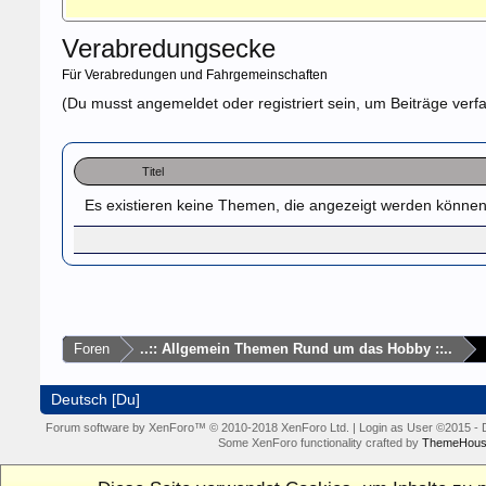
Verabredungsecke
Für Verabredungen und Fahrgemeinschaften
(Du musst angemeldet oder registriert sein, um Beiträge verf
Titel
Es existieren keine Themen, die angezeigt werden können
Foren
..:: Allgemein Themen Rund um das Hobby ::..
Deutsch [Du]
Forum software by XenForo™
© 2010-2018 XenForo Ltd.
|
Login as User
©2015
-
Some XenForo functionality crafted by
ThemeHous