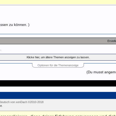
assen zu können. )
Erstel
.
Klicke hier, um ältere Themen anzeigen zu lassen.
Optionen für die Themenanzeige
(Du musst angemel
Deutsch von xenDach
©2010-2018
e
.