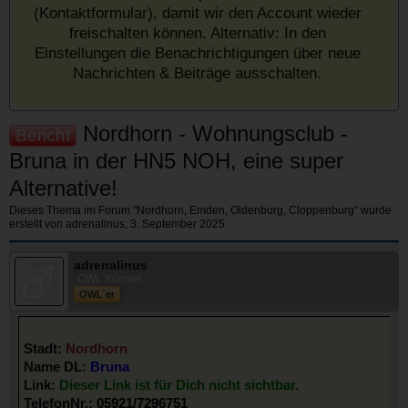
(Kontaktformular), damit wir den Account wieder
freischalten können. Alternativ: In den
Einstellungen die Benachrichtigungen über neue
Nachrichten & Beiträge ausschalten.
Nordhorn - Wohnungsclub -
Bericht
Bruna in der HN5 NOH, eine super
Alternative!
Dieses Thema im Forum "
Nordhorn, Emden, Oldenburg, Cloppenburg
" wurde
erstellt von
adrenalinus
,
3. September 2025
.
adrenalinus
OWL Könner
OWL´er
Stadt:
Nordhorn
Name DL:
Bruna
Link:
Dieser Link ist für Dich nicht sichtbar.
TelefonNr.:
05921/7296751