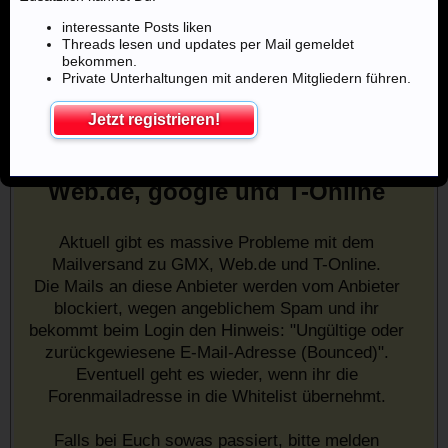
interessante Posts liken
Threads lesen und updates per Mail gemeldet
bekommen.
Private Unterhaltungen mit anderen Mitgliedern führen.
Jetzt registrieren!
Mailprobleme mit u.a. GMX,
Web.de, google und T-Online
Aktuell gibt es massive Probleme mit dem
Mailversand zu GMX, Web.de und T-Online.
Die Mails an diese Anbieter werden vom Anbieter
blockiert, wegen angeblichem Spam und ihr
bekommt beim Login den Hinweis: "Ungültige oder
zurückgewiesene E-Mail-Adresse (Bounced)".
Eventuell geht es wieder, wenn ihr die
Forenmailadresse in die Whitelist übernehmt.
Falls bei Euch sowas passiert, bitte melden