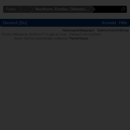
Foren
...
Nordhorn, Emden, Oldenburg, Cloppenburg
Deutsch [Du]
Kontakt
Hilfe
Nutzungsbedingungen
Datenschutzerklärung
Forum software by XenForo™
|
Login as User
-
Deutsch von xenDach
Some XenForo functionality crafted by
ThemeHouse
.