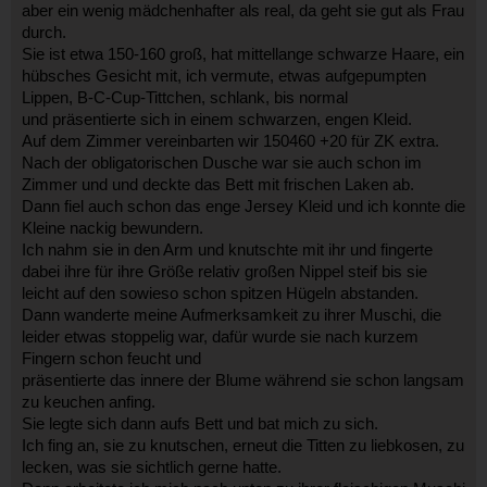
aber ein wenig mädchenhafter als real, da geht sie gut als Frau
durch.
Sie ist etwa 150-160 groß, hat mittellange schwarze Haare, ein
hübsches Gesicht mit, ich vermute, etwas aufgepumpten
Lippen, B-C-Cup-Tittchen, schlank, bis normal
und präsentierte sich in einem schwarzen, engen Kleid.
Auf dem Zimmer vereinbarten wir 150460 +20 für ZK extra.
Nach der obligatorischen Dusche war sie auch schon im
Zimmer und und deckte das Bett mit frischen Laken ab.
Dann fiel auch schon das enge Jersey Kleid und ich konnte die
Kleine nackig bewundern.
Ich nahm sie in den Arm und knutschte mit ihr und fingerte
dabei ihre für ihre Größe relativ großen Nippel steif bis sie
leicht auf den sowieso schon spitzen Hügeln abstanden.
Dann wanderte meine Aufmerksamkeit zu ihrer Muschi, die
leider etwas stoppelig war, dafür wurde sie nach kurzem
Fingern schon feucht und
präsentierte das innere der Blume während sie schon langsam
zu keuchen anfing.
Sie legte sich dann aufs Bett und bat mich zu sich.
Ich fing an, sie zu knutschen, erneut die Titten zu liebkosen, zu
lecken, was sie sichtlich gerne hatte.