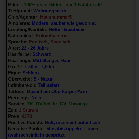
Bilder:
100% reale Bilder - nur 1-5 Jahre alt!
Treffpunkt:
Wohnungsclub
Club/Agentur:
Hausnummer5
Ambiente:
Modern, sauber wie gewohnt.
Empfang/Kontakt:
Nette Hausdame
Nationalität:
Kolumbianerin
Sprache:
Englisch, Spanisch
Alter:
22 - 26 Jahre
Haarfarbe:
Schwarz
Haarlänge:
Mittellanges Haar
Größe:
1,50m - 1,60m
Figur:
Schlank
Oberweite:
B - Natur
Intimbereich:
Teilrasiert
Tattoos:
Dezent am Oberkörper/Arm
Piercings:
Nein
Service:
ZK, OV bei ihr, GV, Massage
Zeit:
1 Stunde
Preis:
€170
Positive Punkte:
Nett, erscheint autentisch
Negative Punkte:
Muschistoppeln, Lippen
(wahrscheinlich) gespritzt