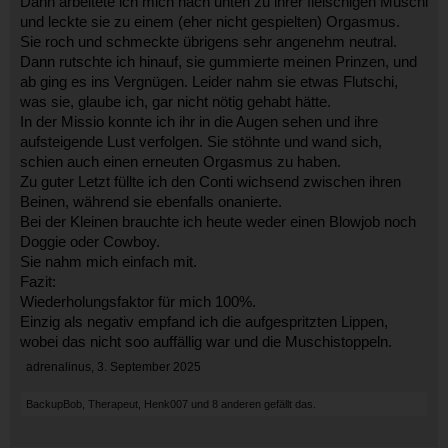
Dann arbeitete ich mich nach unten zu ihrer fleischigen Muschi
und leckte sie zu einem (eher nicht gespielten) Orgasmus.
Sie roch und schmeckte übrigens sehr angenehm neutral.
Dann rutschte ich hinauf, sie gummierte meinen Prinzen, und
ab ging es ins Vergnügen. Leider nahm sie etwas Flutschi,
was sie, glaube ich, gar nicht nötig gehabt hätte.
In der Missio konnte ich ihr in die Augen sehen und ihre
aufsteigende Lust verfolgen. Sie stöhnte und wand sich,
schien auch einen erneuten Orgasmus zu haben.
Zu guter Letzt füllte ich den Conti wichsend zwischen ihren
Beinen, während sie ebenfalls onanierte.
Bei der Kleinen brauchte ich heute weder einen Blowjob noch
Doggie oder Cowboy.
Sie nahm mich einfach mit.
Fazit:
Wiederholungsfaktor für mich 100%.
Einzig als negativ empfand ich die aufgespritzten Lippen,
wobei das nicht soo auffällig war und die Muschistoppeln.
adrenalinus
,
3. September 2025
BackupBob
,
Therapeut
,
Henk007
und
8 anderen
gefällt das.