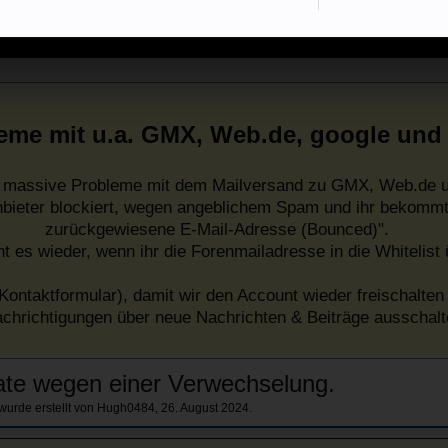
eme mit u.a. GMX, Web.de, google und
es massive Probleme mit dem Mailversand zu GMX, Web.de u
nbieter blockiert, wegen angeblichem Spam und ihr bekommt
zurückgewiesene E-Mail-Adresse (Bounced)".
ht es wieder, wenn ihr die Forenmailadresse in die Whitelist
Kontaktformular), damit wir den Account wieder freischalten 
chrichtigungen über neue Nachrichten & Beiträge ausschalt
ate wegen einer Verwechselung.
 wurde erstellt von
Hugh0484
,
26. August 2024
.