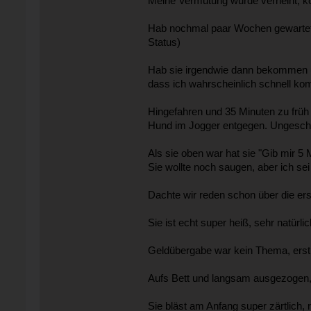
Meine Vermutung wurde verneint, kon
Hab nochmal paar Wochen gewartet u
Status)
Hab sie irgendwie dann bekommen und
dass ich wahrscheinlich schnell kom
Hingefahren und 35 Minuten zu früh
Hund im Jogger entgegen. Ungeschmi
Als sie oben war hat sie "Gib mir 5
Sie wollte noch saugen, aber ich s
Dachte wir reden schon über die er
Sie ist echt super heiß, sehr natür
Geldübergabe war kein Thema, erstm
Aufs Bett und langsam ausgezogen,
Sie bläst am Anfang super zärtlich, r