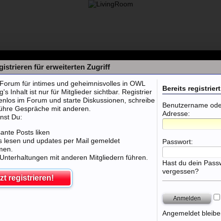
istrieren für erweiterten Zugriff
orum für intimes und geheimnisvolles in OWL
Bereits registriert
 Inhalt ist nur für Mitglieder sichtbar. Registrier
tenlos im Forum und starte Diskussionen, schreibe
Benutzername oder
führe Gespräche mit anderen.
Adresse:
nst Du:
sante Posts liken
 lesen und updates per Mail gemeldet
Passwort:
men.
 Unterhaltungen mit anderen Mitgliedern führen.
er, Rheine, Ahlen, Bocholt, Ibbenbüren
Hast du dein Pass
vergessen?
zt registrieren!
Angemeldet bleibe