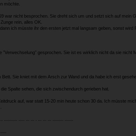
sen möchte.
 69 war nicht besprochen. Sie dreht sich um und setzt sich auf mein G
 Zunge rein, alles OK.
dann ich müsste ihr den ersten jetzt mal langsam geben, sonst wird 
e "Verwechselung" gesprochen. Sie ist es wirklich nicht da sie nicht
 Bett. Sie kniet mit dem Arsch zur Wand und da habe ich erst gesehe
ie Spalte sehen, die sich zwischendurch gerieben hat.
ck auf, war statt 15-20 min heute schon 30 da. Ich müsste mich ...........
..
... ........... ..... ... ... . ... ... ... ......... .......
......