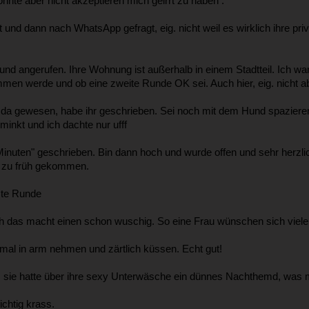
nte aber nicht akzeptieren mich geirrt zu haben .
nd dann nach WhatsApp gefragt, eig. nicht weil es wirklich ihre pri
 angerufen. Ihre Wohnung ist außerhalb in einem Stadtteil. Ich war z
men werde und ob eine zweite Runde OK sei. Auch hier, eig. nicht ab
 da gewesen, habe ihr geschrieben. Sei noch mit dem Hund spazieren
nkt und ich dachte nur ufff
 Minuten" geschrieben. Bin dann hoch und wurde offen und sehr herzli
ei zu früh gekommen.
ste Runde
lich das macht einen schon wuschig. So eine Frau wünschen sich viel
al in arm nehmen und zärtlich küssen. Echt gut!
 sie hatte über ihre sexy Unterwäsche ein dünnes Nachthemd, was m
ichtig krass.