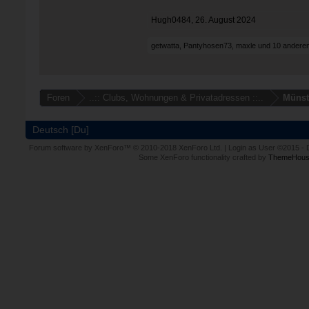
Hugh0484
,
26. August 2024
getwatta
,
Pantyhosen73
,
maxle
und
10 andere
Foren
..:: Clubs, Wohnungen & Privatadressen ::..
Münst
Deutsch [Du]
Forum software by XenForo™
© 2010-2018 XenForo Ltd.
|
Login as User
©2015
-
Some XenForo functionality crafted by
ThemeHous