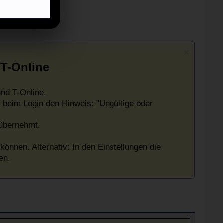
 T-Online
nd T-Online.
 beim Login den Hinweis: "Ungültige oder
 übernehmt.
können. Alternativ: In den Einstellungen die
en.