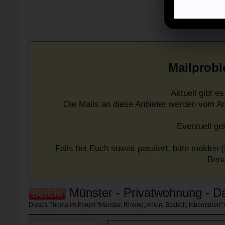
Mailprobl
Aktuell gibt 
Die Mails an diese Anbieter werden vom A
Eventuell ge
Falls bei Euch sowas passiert, bitte melden (
Bena
Münster - Privatwohnung - D
Bericht
Dieses Thema im Forum "
Münster, Rheine, Ahlen, Bocholt, Ibbenbüren
"