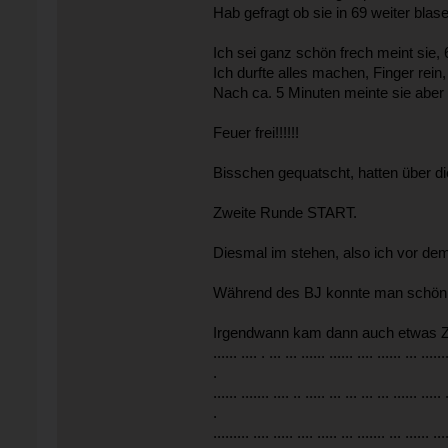
Hab gefragt ob sie in 69 weiter bla
Ich sei ganz schön frech meint sie,
Ich durfte alles machen, Finger rein,
Nach ca. 5 Minuten meinte sie aber 
Feuer frei!!!!!!
Bisschen gequatscht, hatten über di
Zweite Runde START.
Diesmal im stehen, also ich vor dem
Während des BJ konnte man schön d
Irgendwann kam dann auch etwas Zeitdru
...... .... . ... ... ...... ...... .... ...... ... ......
.
...... ....... .... .. ..... ... ... ... ... ...... ..... 
.
......... .... ..... .... ..... ... ....... ... ...... ...