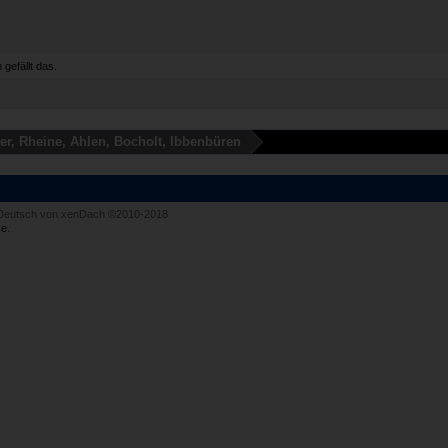
n
gefällt das.
er, Rheine, Ahlen, Bocholt, Ibbenbüren
Deutsch von xenDach
©2010-2018
e
.