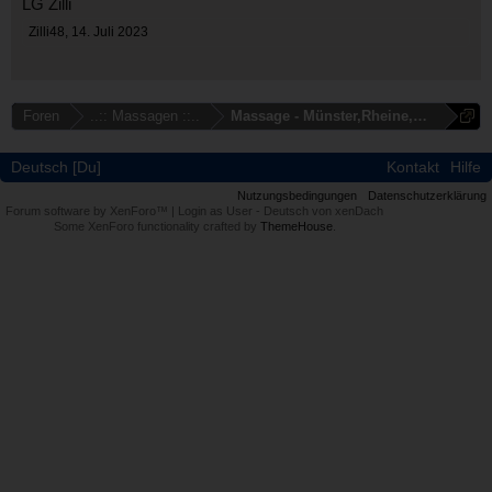
LG Zilli
Zilli48
,
14. Juli 2023
Foren
..:: Massagen ::..
Massage - Münster,Rheine,Ahlen,Boch
Deutsch [Du]
Kontakt
Hilfe
Nutzungsbedingungen
Datenschutzerklärung
Forum software by XenForo™
|
Login as User
-
Deutsch von xenDach
Some XenForo functionality crafted by
ThemeHouse
.