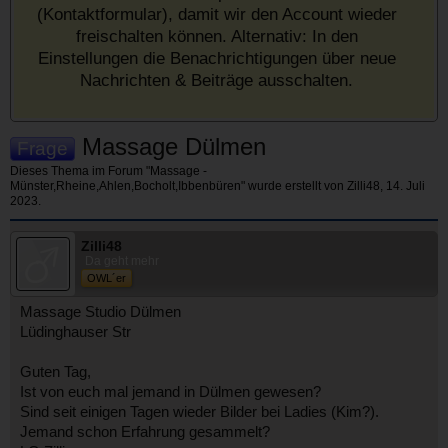
(Kontaktformular), damit wir den Account wieder
freischalten können. Alternativ: In den
Einstellungen die Benachrichtigungen über neue
Nachrichten & Beiträge ausschalten.
Massage Dülmen
Frage
Dieses Thema im Forum "
Massage -
Münster,Rheine,Ahlen,Bocholt,Ibbenbüren
" wurde erstellt von
Zilli48
,
14. Juli
2023
.
Zilli48
Da geht mehr
OWL´er
Massage Studio Dülmen
Lüdinghauser Str
Guten Tag,
Ist von euch mal jemand in Dülmen gewesen?
Sind seit einigen Tagen wieder Bilder bei Ladies (Kim?).
Jemand schon Erfahrung gesammelt?