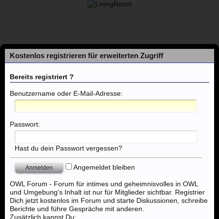
Kostenlos registrieren für erweiterten Zugriff
Bereits registriert ?
Benutzername oder E-Mail-Adresse:
Foren
Passwort:
Themen mit aktuellen Beiträgen
Hast du dein Passwort vergessen?
Angemeldet bleiben
Foren
..:: Massagen ::..
Massage - Münster,Rheine,Ahlen,Boch
OWL Forum - Forum für intimes und geheimnisvolles in OWL
und Umgebung's Inhalt ist nur für Mitglieder sichtbar. Registrier
Dich jetzt kostenlos im Forum und starte Diskussionen, schreibe
Berichte und führe Gespräche mit anderen.
Zusätzlich kannst Du: