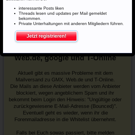
interessante Posts liken
Threads lesen und updates per Mail gemeldet
bekommen.
Private Unterhaltungen mit anderen Mitgliedern führen.
Jetzt registrieren!
Mailprobleme mit u.a. GMX,
Web.de, google und T-Online
Aktuell gibt es massive Probleme mit dem
Mailversand zu GMX, Web.de und T-Online.
Die Mails an diese Anbieter werden vom Anbieter
blockiert, wegen angeblichem Spam und ihr
bekommt beim Login den Hinweis: "Ungültige oder
zurückgewiesene E-Mail-Adresse (Bounced)".
Eventuell geht es wieder, wenn ihr die
Forenmailadresse in die Whitelist übernehmt.
Falls bei Euch sowas passiert, bitte melden