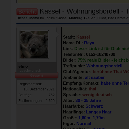
Kassel - Wohnungsbordell - Th
Bericht
Dieses Thema im Forum "
Kassel, Marburg, Gießen, Fulda, Bad Hersfeld
Stadt:
Kassel
Name DL:
Reya
Link:
Dieser Link ist für Dich nic
TelefonNr.:
0152-18248709
Bilder:
75% reale Bilder - leicht b
Treffpunkt:
Wohnungsbordell
elmo
Löschwunsch
Club/Agentur:
berühmte Thai-W
Gesperrt
Ambiente:
alt sauber
Empfang/Kontakt:
habe ohne Ter
Registriert seit:
Nationalität:
thai
16. Dezember 2021
Sprache:
wenig deutsch
Beiträge:
762
Alter:
30 - 35 Jahre
Zustimmungen:
1.629
Haarfarbe:
Schwarz
Haarlänge:
Langes Haar
Größe:
1,60m -1,70m
Figur:
Normal