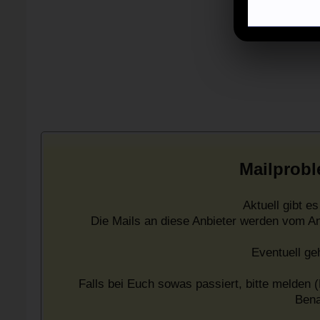
Mailprobl
Aktuell gibt 
Die Mails an diese Anbieter werden vom A
Eventuell ge
Falls bei Euch sowas passiert, bitte melden (
Bena