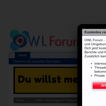
Kostenlos reg
OWL Forum - F
und Umgebung's
Dich jetzt kos
Berichte und 
Foren
Zusätzlich kan
Themen mit aktuellen Beiträgen
interes
Threads
bekom
Private
Jet
Foren
..:: Clubs, Wohnungen & Privatadressen ::..
Kasse