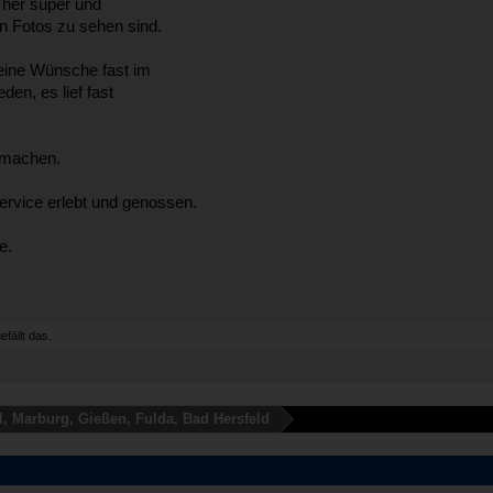
 her super und
den Fotos zu sehen sind.
eine Wünsche fast im
den, es lief fast
 machen.
rvice erlebt und genossen.
e.
efällt das.
l, Marburg, Gießen, Fulda, Bad Hersfeld