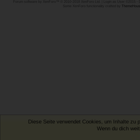
Forum software by XenForo™
© 2010-2018 XenForo Ltd.
|
Login as User
©2015
-
Some XenForo functionality crafted by
ThemeHous
Diese Seite verwendet Cookies, um Inhalte zu p
Wenn du dich weite