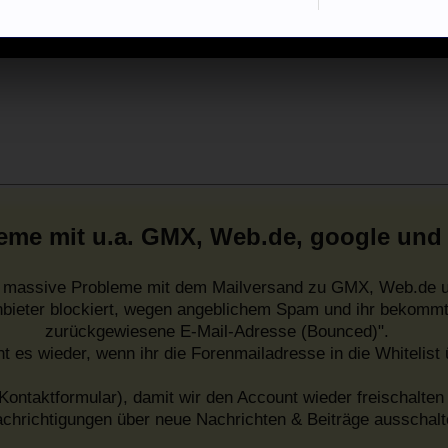
eme mit u.a. GMX, Web.de, google und
es massive Probleme mit dem Mailversand zu GMX, Web.de u
nbieter blockiert, wegen angeblichem Spam und ihr bekommt
zurückgewiesene E-Mail-Adresse (Bounced)".
ht es wieder, wenn ihr die Forenmailadresse in die Whitelist
Kontaktformular), damit wir den Account wieder freischalten 
chrichtigungen über neue Nachrichten & Beiträge ausschalt