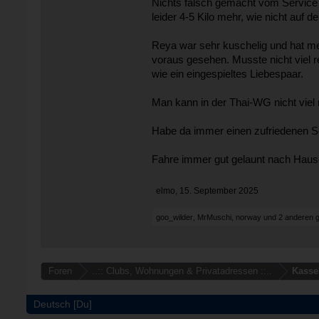
Nichts falsch gemacht vom Service
leider 4-5 Kilo mehr, wie nicht auf 
Reya war sehr kuschelig und hat m
voraus gesehen. Musste nicht viel re
wie ein eingespieltes Liebespaar.
Man kann in der Thai-WG nicht viel
Habe da immer einen zufriedenen Se
Fahre immer gut gelaunt nach Haus
elmo
,
15. September 2025
goo_wilder
,
MrMuschi
,
norway
und
2 anderen
g
Foren
..:: Clubs, Wohnungen & Privatadressen ::..
Kasse
Deutsch [Du]