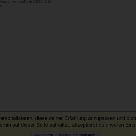
Deutsch von xenDach
©2010-2018
e
.
ersonalisieren, diese deiner Erfahrung anzupassen und dich
rhin auf dieser Seite aufhältst, akzeptierst du unseren Ein
Akzeptieren
Weitere Informationen...