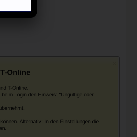
 T-Online
nd T-Online.
 beim Login den Hinweis: "Ungültige oder
 übernehmt.
können. Alternativ: In den Einstellungen die
en.