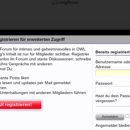
istrieren für erweiterten Zugriff
orum für intimes und geheimnisvolles in OWL
Bereits registriert
 Inhalt ist nur für Mitglieder sichtbar. Registrier
tenlos im Forum und starte Diskussionen, schreibe
Benutzername oder
führe Gespräche mit anderen.
Adresse:
nst Du:
sante Posts liken
 lesen und updates per Mail gemeldet
Passwort:
men.
 Unterhaltungen mit anderen Mitgliedern führen.
Hast du dein Pass
vergessen?
zt registrieren!
l, Marburg, Gießen, Fulda, Bad Hersfeld
Angemeldet bleibe